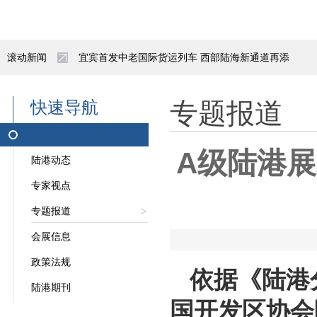
滚动新闻
宜宾首发中老国际货运列车 西部陆海新通道再添
抢抓施工黄金期 阿拉山口综保区换装库项目赋能
快速导航
专题报道
重庆今年西部陆海新通道班列开行破千列
A级陆港
陆港动态
实现新突破！中欧班列西安集结中心全力构建汽车
专家视点
陕西自贸试验区亮出五年成绩单
专题报道
招聘公告|呼和浩特市北兴产业投资发展有限责任
会展信息
政策法规
领导致辞｜王磊在中国陆港与物流枢纽发展会议上
依据《陆港分
陆港期刊
国开发区协会
“一带一路”亚蓉欧（成都）国际冷链产业园启动