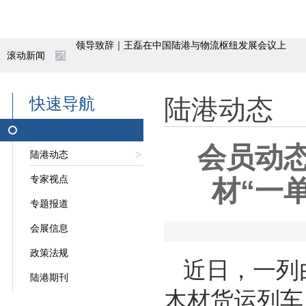
滚动新闻
“一带一路”亚蓉欧（成都）国际冷链产业园启动
宜宾首发中老国际货运列车 西部陆海新通道再添
快速导航
陆港动态
抢抓施工黄金期 阿拉山口综保区换装库项目赋能
会员动
陆港动态
重庆今年西部陆海新通道班列开行破千列
专家视点
材“一
实现新突破！中欧班列西安集结中心全力构建汽车
专题报道
陕西自贸试验区亮出五年成绩单
会展信息
政策法规
招聘公告|呼和浩特市北兴产业投资发展有限责任
近日，一列
陆港期刊
木材货运列车
领导致辞｜王磊在中国陆港与物流枢纽发展会议上