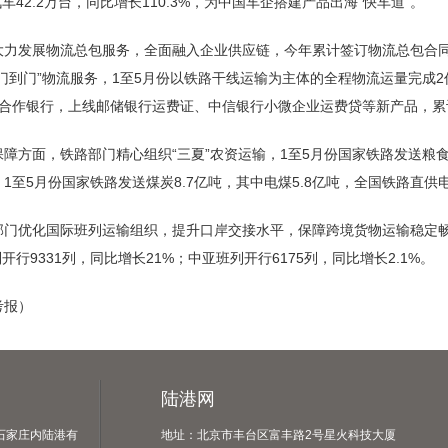
汽车42.2万台，同比增长110.3%，为中国车企搭建产品出海“快车道”。
力发展物流总包服务，全面融入企业供应链，今年累计签订物流总包合同1
门到门”物流服务，1至5月份以铁路干线运输为主体的全程物流运量完成2
家合作银行，上线邮储银行运费证、中信银行小微企业运费贷等新产品，累
障方面，铁路部门精心组织“三夏”农资运输，1至5月份国家铁路发送粮食48
1至5月份国家铁路发送煤炭8.7亿吨，其中电煤5.8亿吨，全国铁路直
门优化国际班列运输组织，提升口岸交接水平，保障跨境货物运输稳定畅通
列开行9331列，同比增长21%；中亚班列开行6175列，同比增长2.1%。
考报）
陆港网
石家庄内陆港有
地址：北京市丰台区富丰路2号星火科技大厦