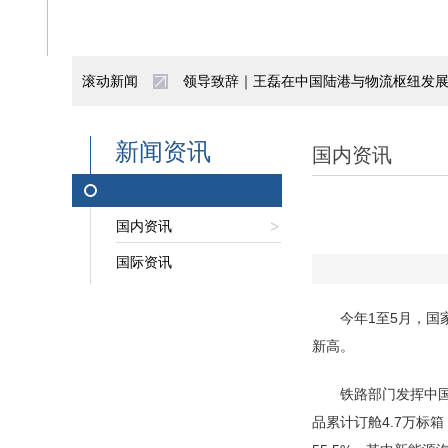
滚动新闻
领导致辞｜王磊在中国陆港与物流枢纽发
“一带一路”亚蓉欧（成都）国际冷链产业园
新闻资讯
国内资讯
宜宾首发中老国际货运列车 西部陆海新通
国内资讯
抢抓施工黄金期 阿拉山口综保区换装库项
国际资讯
重庆今年西部陆海新通道班列开行破千列
今年1至5月，国家
实现新突破！中欧班列西安集结中心全力
新高。
陕西自贸试验区亮出五年成绩单
铁路部门发挥中国
品累计订舱4.7万标
招聘公告|呼和浩特市北兴产业投资发展有