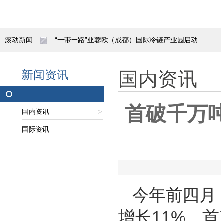
滚动新闻
“一带一路”亚蓉欧（成都）国际冷链产业园启动
宜宾首发中老国际货运列车 西部陆海新通道再添
新闻资讯
国内资讯
抢抓施工黄金期 阿拉山口综保区换装库项目赋能
首破千万
国内资讯
重庆今年西部陆海新通道班列开行破千列
国际资讯
实现新突破！中欧班列西安集结中心全力构建汽车
陕西自贸试验区亮出五年成绩单
招聘公告|呼和浩特市北兴产业投资发展有限责任
今年前四月
增长11%，
领导致辞｜王磊在中国陆港与物流枢纽发展会议上