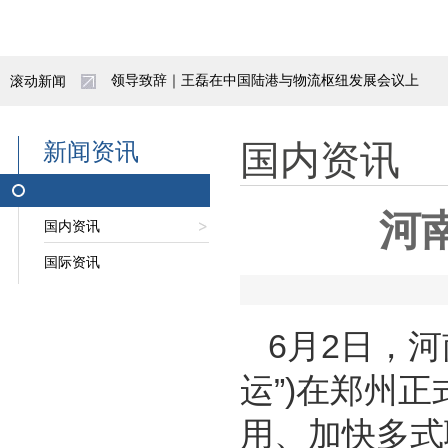
领导致辞｜王磊在中国陆港与物流枢纽发展会议上
滚动新闻
“一带一路”亚蓉欧（成都）国际冷链产业园启动
宜宾首发中老国际货运列车 西部陆海新通道再添
新闻资讯
国内资讯
抢抓施工黄金期 阿拉山口综保区换装库项目赋能
河
国内资讯
重庆今年西部陆海新通道班列开行破千列
国际资讯
实现新突破！中欧班列西安集结中心全力构建汽车
陕西自贸试验区亮出五年成绩单
6月2日，
运”)在郑州
招聘公告|呼和浩特市北兴产业投资发展有限责任
用、加快多式