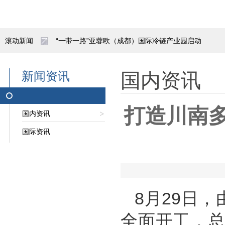
滚动新闻
“一带一路”亚蓉欧（成都）国际冷链产业园启动
浙江“中欧班列+航空运输”首单铁空联运业务正
新闻资讯
国内资讯
邯郸陆港物流量突破百万吨
打造川南
国内资讯
哈萨克斯坦将扩大非资源类商品出口 中国为重点
国际资讯
阿塞拜疆力推“中间走廊”建设：从地理通道到功
陕西自贸试验区亮出五年成绩单
招聘公告|呼和浩特市北兴产业投资发展有限责任
8月29日
全面开工，总投
领导致辞｜王磊在中国陆港与物流枢纽发展会议上